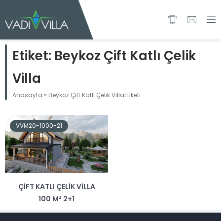
Etiket:
Beykoz Çift Katlı Çelik
Villa
Anasayfa
»
Beykoz Çift Katlı Çelik VillaEtiketi
VVM20-1000-21
ÇIFT KATLI ÇELIK VILLA
100 M² 2+1