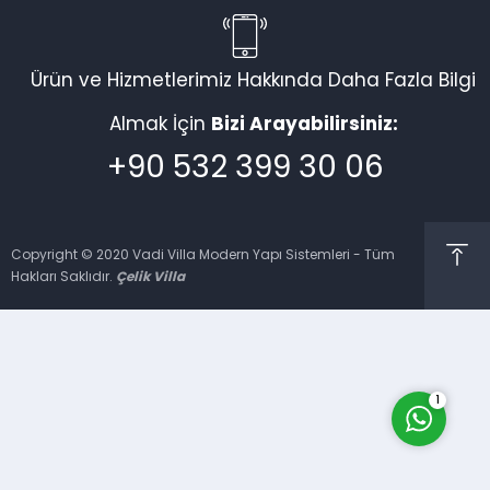
Ürün ve Hizmetlerimiz Hakkında Daha Fazla Bilgi
Vadi Villa Canlı Destek
Almak İçin
Bizi Arayabilirsiniz:
+90 532 399 30 06
Copyright © 2020 Vadi Villa Modern Yapı Sistemleri - Tüm
Hakları Saklıdır.
Çelik Villa
Cevap Yaz
1