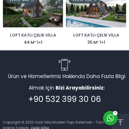
LOFT KATLI ÇELIK VILLA
LOFT KATLI ÇELIK VILLA
Vadi Villa Canlı Destek
44 M² 1+1
35 M² 1+1
Ürün ve Hizmetlerimiz Hakkında Daha Fazla Bilgi
Almak İçin
Bizi Arayabilirsiniz:
Cevap Yaz
+90 532 399 30 06
1
Copyright © 2020 Vadi Villa Modern Yapı Sistemleri - Tüm
Hakları Saklıdır.
Çelik Villa