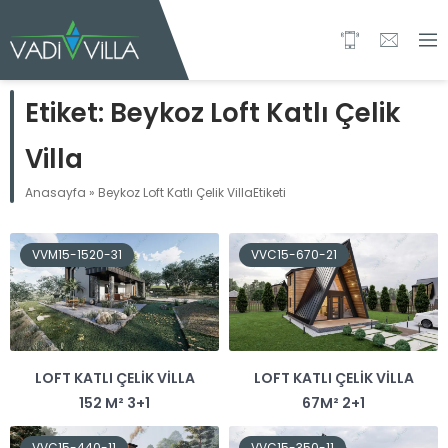
Etiket:
Beykoz Loft Katlı Çelik
Villa
Anasayfa
»
Beykoz Loft Katlı Çelik VillaEtiketi
VVM15-1520-31
VVC15-670-21
LOFT KATLI ÇELIK VILLA
LOFT KATLI ÇELIK VILLA
152 M² 3+1
67M² 2+1
VVC15-440-11
VVC15-350-11