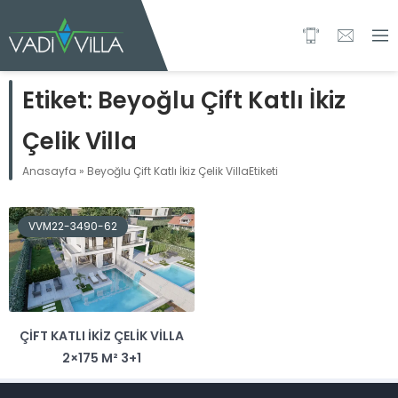
Etiket:
Beyoğlu Çift Katlı İkiz
Çelik Villa
Anasayfa
»
Beyoğlu Çift Katlı İkiz Çelik VillaEtiketi
VVM22-3490-62
ÇIFT KATLI İKIZ ÇELIK VILLA
2×175 M² 3+1