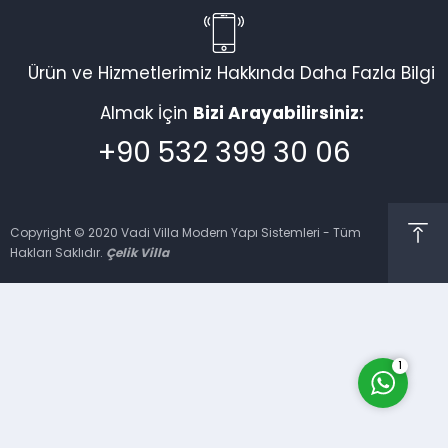
Ürün ve Hizmetlerimiz Hakkında Daha Fazla Bilgi
Vadi Villa Canlı Destek
Almak İçin
Bizi Arayabilirsiniz:
+90 532 399 30 06
Copyright © 2020 Vadi Villa Modern Yapı Sistemleri - Tüm
Hakları Saklıdır.
Çelik Villa
Cevap Yaz
1