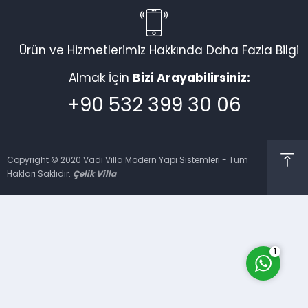
Ürün ve Hizmetlerimiz Hakkında Daha Fazla Bilgi
Vadi Villa Canlı Destek
Almak İçin
Bizi Arayabilirsiniz:
+90 532 399 30 06
Copyright © 2020 Vadi Villa Modern Yapı Sistemleri - Tüm
Hakları Saklıdır.
Çelik Villa
Cevap Yaz
1