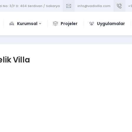
i No: 3/F D: 404 Serdivan / Sakarya
info@vadivilla.com
+9
Kurumsal
Projeler
Uygulamalar
lik Villa