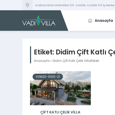
Arabacıalanı Mahallesi 54. Cadde, Cadde 54 İş Merkez
Anasayfa
Etiket:
Didim Çift Katlı Çe
Anasayfa
»
Didim Çift Katlı Çelik VillaEtiketi
VVM20-1000-21
ÇIFT KATLI ÇELIK VILLA