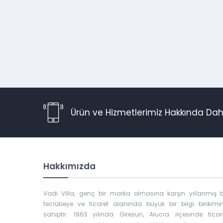
Ürün ve Hizmetlerimiz Hakkında Daha
Hakkımızda
Vadi Villa, genç bir marka olmasına karşın yıllanmış b
tecrübeye ve ticaret alanında büyük bir bilgi birikimi
sahiptir. 1963 yılında Giresun, Alucra ilçesinde ticar