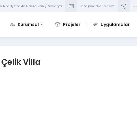
i No: 3/F D: 404 Serdivan / Sakarya
info@vadivilla.com
+9
Kurumsal
Projeler
Uygulamalar
 Çelik Villa