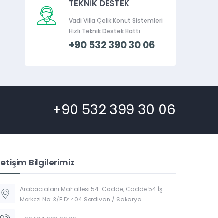
TEKNİK DESTEK
Vadi Villa Çelik Konut Sistemleri
Hızlı Teknik Destek Hattı
+90 532 390 30 06
+90 532 399 30 06
letişim Bilgilerimiz
Arabacıalanı Mahallesi 54. Cadde, Cadde 54 İş
Merkezi No: 3/F D: 404 Serdivan / Sakarya
Vadi Villa Canlı Destek