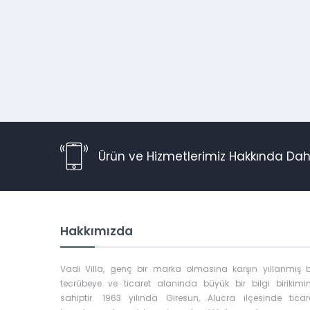
Ürün ve Hizmetlerimiz Hakkında Daha
Hakkımızda
Vadi Villa, genç bir marka olmasına karşın yıllanmış b
tecrübeye ve ticaret alanında büyük bir bilgi birikimi
sahiptir. 1963 yılında Giresun, Alucra ilçesinde ticar