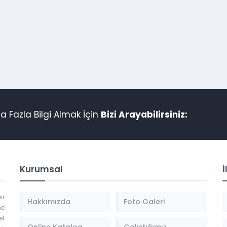
 Fazla Bilgi Almak İçin
Bizi Arayabilirsiniz:
Kurumsal
İ
ir
Hakkımızda
Foto Galeri
ne
et