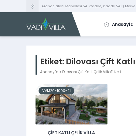
Arabacıalanı Mahallesi 54. Cadde, Cadde 54 İş Merkez
Anasayfa
Etiket:
Dilovası Çift Katlı
Anasayfa
»
Dilovası Çift Katlı Çelik VillaEtiketi
VVM20-1000-21
ÇIFT KATLI ÇELIK VILLA