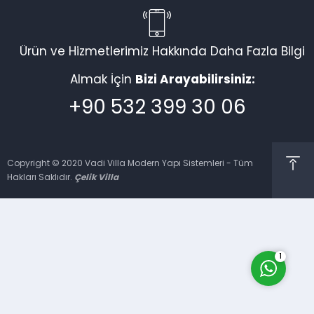
Ürün ve Hizmetlerimiz Hakkında Daha Fazla Bilgi
Vadi Villa Canlı Destek
Almak İçin
Bizi Arayabilirsiniz:
+90 532 399 30 06
Copyright © 2020 Vadi Villa Modern Yapı Sistemleri - Tüm
Hakları Saklıdır.
Çelik Villa
Cevap Yaz
1