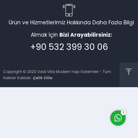
Ürün ve Hizmetlerimiz Hakkında Daha Fazla Bilgi
Vadi Villa Canlı Destek
Almak İçin
Bizi Arayabilirsiniz:
+90 532 399 30 06
Copyright © 2020 Vadi Villa Modern Yapı Sistemleri - Tüm
Hakları Saklıdır.
Çelik Villa
Cevap Yaz
1