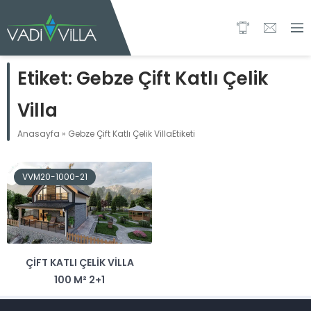
Etiket:
Gebze Çift Katlı Çelik
Villa
Anasayfa
»
Gebze Çift Katlı Çelik VillaEtiketi
VVM20-1000-21
ÇIFT KATLI ÇELIK VILLA
100 M² 2+1