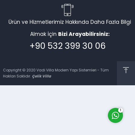
Ürün ve Hizmetlerimiz Hakkında Daha Fazla Bilgi
Vadi Villa Canlı Destek
Almak İçin
Bizi Arayabilirsiniz:
+90 532 399 30 06
Copyright © 2020 Vadi Villa Modern Yapı Sistemleri - Tüm
Hakları Saklıdır.
Çelik Villa
Cevap Yaz
1