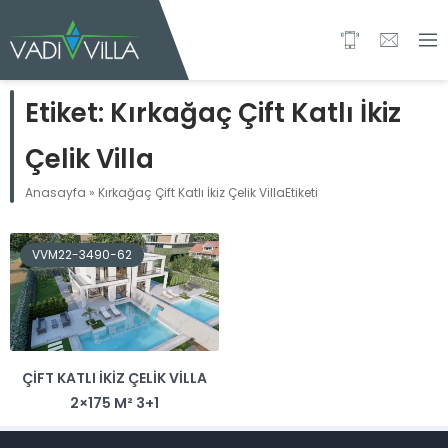
Etiket:
Kırkağaç Çift Katlı İkiz
Çelik Villa
Anasayfa
»
Kırkağaç Çift Katlı İkiz Çelik VillaEtiketi
VVM22-3490-62
ÇIFT KATLI İKIZ ÇELIK VILLA
2×175 M² 3+1