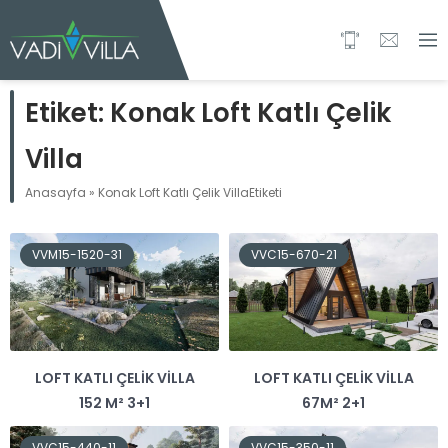
Etiket:
Konak Loft Katlı Çelik
Villa
Anasayfa
»
Konak Loft Katlı Çelik VillaEtiketi
VVM15-1520-31
VVC15-670-21
LOFT KATLI ÇELIK VILLA
LOFT KATLI ÇELIK VILLA
152 M² 3+1
67M² 2+1
VVC15-440-11
VVC15-350-11