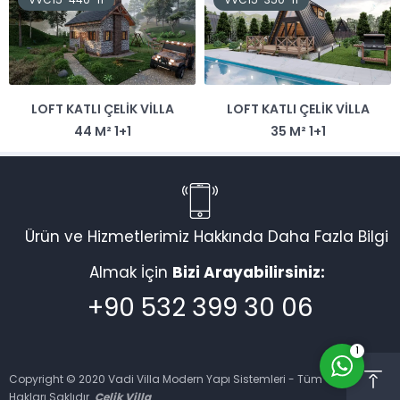
LOFT KATLI ÇELIK VILLA
LOFT KATLI ÇELIK VILLA
Vadi Villa Canlı Destek
44 M² 1+1
35 M² 1+1
Ürün ve Hizmetlerimiz Hakkında Daha Fazla Bilgi
Almak İçin
Bizi Arayabilirsiniz:
Cevap Yaz
+90 532 399 30 06
1
Copyright © 2020 Vadi Villa Modern Yapı Sistemleri - Tüm
Hakları Saklıdır.
Çelik Villa