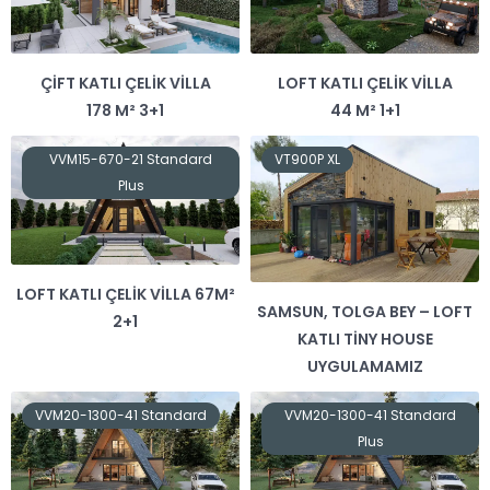
ÇIFT KATLI ÇELIK VILLA
LOFT KATLI ÇELIK VILLA
178 M² 3+1
44 M² 1+1
VVM15-670-21 Standard
VT900P XL
Plus
LOFT KATLI ÇELIK VILLA 67M²
SAMSUN, TOLGA BEY – LOFT
2+1
KATLI TINY HOUSE
UYGULAMAMIZ
VVM20-1300-41 Standard
VVM20-1300-41 Standard
Plus