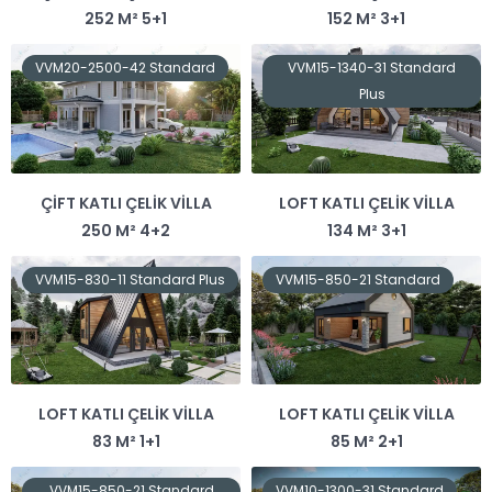
252 M² 5+1
152 M² 3+1
VVM20-2500-42 Standard
VVM15-1340-31 Standard
Plus
ÇIFT KATLI ÇELIK VILLA
LOFT KATLI ÇELIK VILLA
250 M² 4+2
134 M² 3+1
VVM15-830-11 Standard Plus
VVM15-850-21 Standard
LOFT KATLI ÇELIK VILLA
LOFT KATLI ÇELIK VILLA
83 M² 1+1
85 M² 2+1
VVM15-850-21 Standard
VVM10-1300-31 Standard