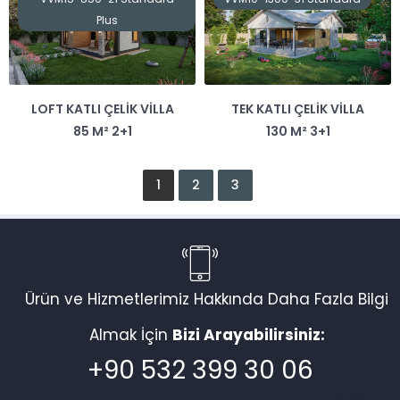
Plus
LOFT KATLI ÇELIK VILLA
TEK KATLI ÇELIK VILLA
85 M² 2+1
130 M² 3+1
1
2
3
Vadi Villa Canlı Destek
Ürün ve Hizmetlerimiz Hakkında Daha Fazla Bilgi
Almak İçin
Bizi Arayabilirsiniz:
Cevap Yaz
+90 532 399 30 06