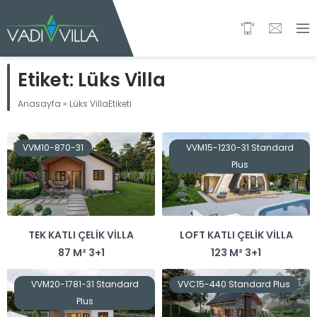
Etiket:
Lüks Villa
Anasayfa
»
Lüks VillaEtiketi
VVM10-870-31
VVM15-1230-31 Standard
Plus
TEK KATLI ÇELIK VILLA
LOFT KATLI ÇELIK VILLA
87 M² 3+1
123 M² 3+1
VVM20-1781-31 Standard
VVC15-440 Standard Plus
Plus