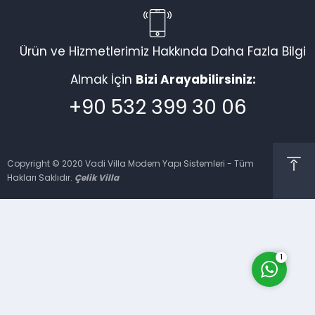
Ürün ve Hizmetlerimiz Hakkında Daha Fazla Bilgi
Vadi Villa Canlı Destek
Almak İçin
Bizi Arayabilirsiniz:
+90 532 399 30 06
Copyright © 2020 Vadi Villa Modern Yapı Sistemleri - Tüm
Hakları Saklıdır.
Çelik Villa
Cevap Yaz
1