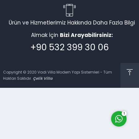
Ürün ve Hizmetlerimiz Hakkında Daha Fazla Bilgi
Vadi Villa Canlı Destek
Almak İçin
Bizi Arayabilirsiniz:
+90 532 399 30 06
Copyright © 2020 Vadi Villa Modern Yapı Sistemleri - Tüm
Hakları Saklıdır.
Çelik Villa
Cevap Yaz
1