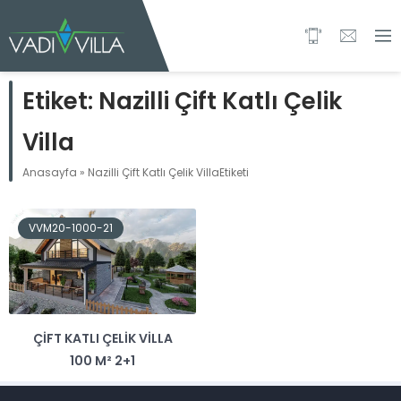
Etiket:
Nazilli Çift Katlı Çelik
Villa
Anasayfa
»
Nazilli Çift Katlı Çelik VillaEtiketi
VVM20-1000-21
ÇIFT KATLI ÇELIK VILLA
100 M² 2+1