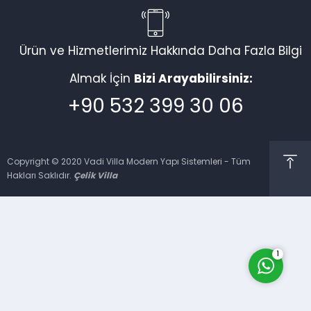
Ürün ve Hizmetlerimiz Hakkında Daha Fazla Bilgi
Vadi Villa Canlı Destek
Almak İçin
Bizi Arayabilirsiniz:
+90 532 399 30 06
Copyright © 2020 Vadi Villa Modern Yapı Sistemleri - Tüm
Hakları Saklıdır.
Çelik Villa
Cevap Yaz
1