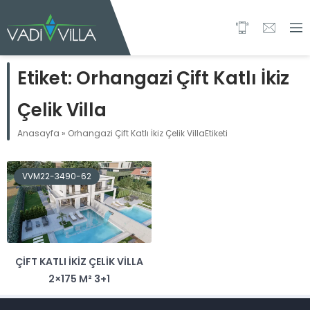
Etiket:
Orhangazi Çift Katlı İkiz
Çelik Villa
Anasayfa
»
Orhangazi Çift Katlı İkiz Çelik VillaEtiketi
VVM22-3490-62
ÇIFT KATLI İKIZ ÇELIK VILLA
2×175 M² 3+1