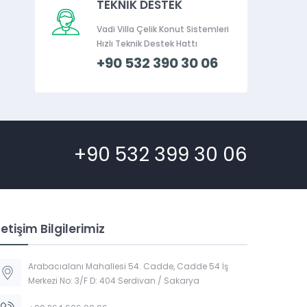
TEKNİK DESTEK
Vadi Villa Çelik Konut Sistemleri
Hızlı Teknik Destek Hattı
+90 532 390 30 06
+90 532 399 30 06
letişim Bilgilerimiz
Arabacıalanı Mahallesi 54. Cadde, Cadde 54 İş
Merkezi No: 3/F D: 404 Serdivan / Sakarya
Vadi Villa Canlı Destek