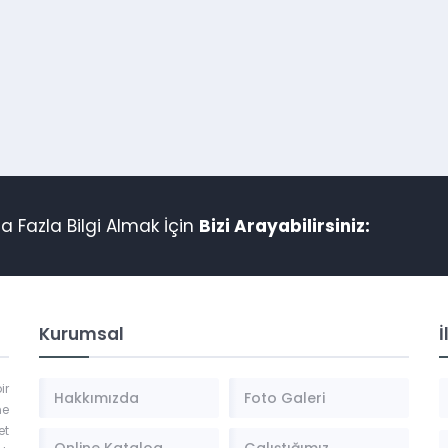
 Fazla Bilgi Almak İçin
Bizi Arayabilirsiniz:
Kurumsal
İ
ir
Hakkımızda
Foto Galeri
ne
et