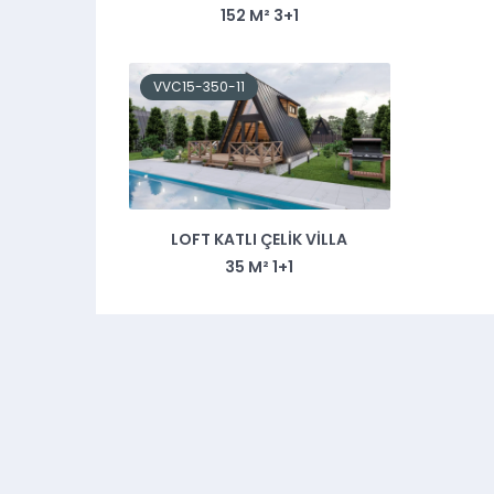
152 M² 3+1
VVC15-350-11
LOFT KATLI ÇELIK VILLA
35 M² 1+1