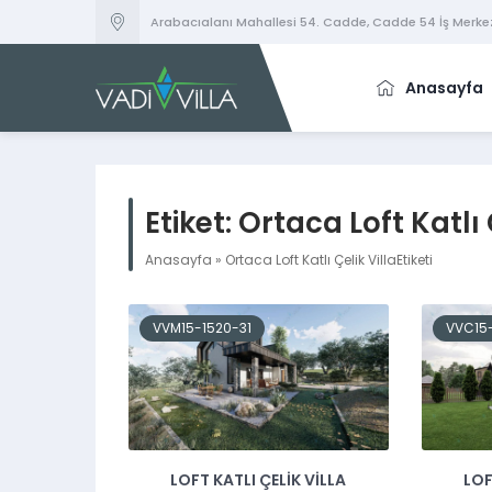
Arabacıalanı Mahallesi 54. Cadde, Cadde 54 İş Merkez
Anasayfa
Etiket:
Ortaca Loft Katlı 
Anasayfa
»
Ortaca Loft Katlı Çelik VillaEtiketi
VVM15-1520-31
VVC15
LOFT KATLI ÇELIK VILLA
LOF