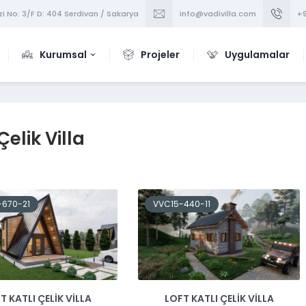
i No: 3/F D: 404 Serdivan / Sakarya
info@vadivilla.com
+9
Kurumsal
Projeler
Uygulamalar
Çelik Villa
-670-21
VVC15-440-11
T KATLI ÇELIK VILLA
LOFT KATLI ÇELIK VILLA