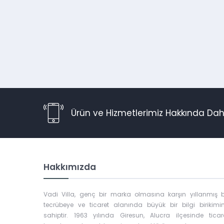
Ürün ve Hizmetlerimiz Hakkında Daha
Hakkımızda
Vadi Villa, genç bir marka olmasına karşın yıllanmış b
tecrübeye ve ticaret alanında büyük bir bilgi birikimi
sahiptir. 1963 yılında Giresun, Alucra ilçesinde ticar