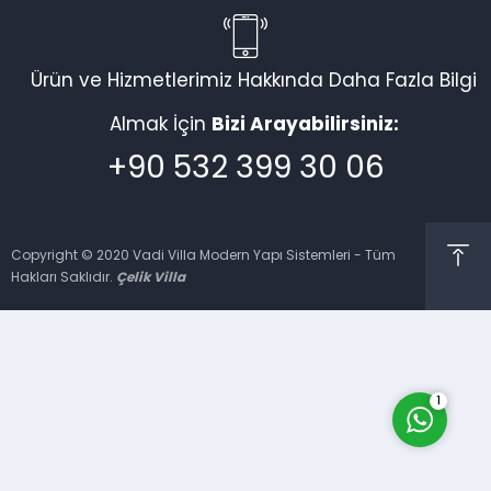
Ürün ve Hizmetlerimiz Hakkında Daha Fazla Bilgi
Vadi Villa Canlı Destek
Almak İçin
Bizi Arayabilirsiniz:
+90 532 399 30 06
Copyright © 2020 Vadi Villa Modern Yapı Sistemleri - Tüm
Hakları Saklıdır.
Çelik Villa
Cevap Yaz
1