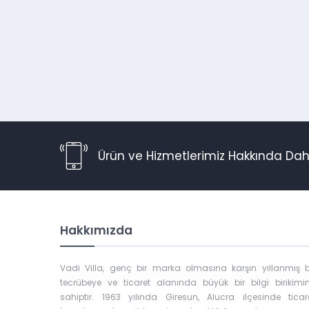
Ürün ve Hizmetlerimiz Hakkında Daha
Hakkımızda
Vadi Villa, genç bir marka olmasına karşın yıllanmış b
tecrübeye ve ticaret alanında büyük bir bilgi birikimi
sahiptir. 1963 yılında Giresun, Alucra ilçesinde ticar