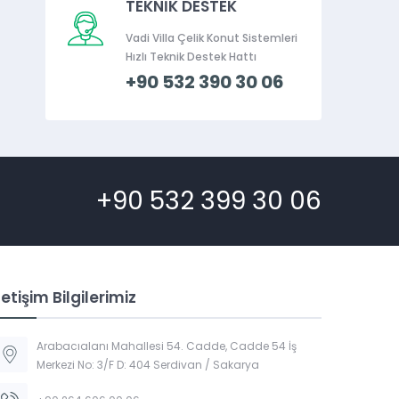
TEKNİK DESTEK
Vadi Villa Çelik Konut Sistemleri
Hızlı Teknik Destek Hattı
+90 532 390 30 06
+90 532 399 30 06
letişim Bilgilerimiz
Arabacıalanı Mahallesi 54. Cadde, Cadde 54 İş
Merkezi No: 3/F D: 404 Serdivan / Sakarya
Vadi Villa Canlı Destek