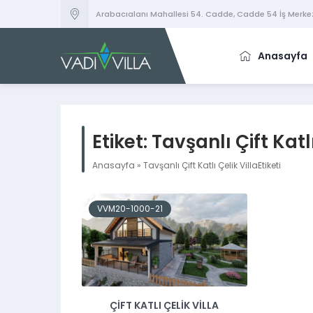
Arabacıalanı Mahallesi 54. Cadde, Cadde 54 İş Merkez
Anasayfa
Etiket:
Tavşanlı Çift Katlı
Anasayfa
»
Tavşanlı Çift Katlı Çelik VillaEtiketi
VVM20-1000-21
ÇIFT KATLI ÇELIK VILLA