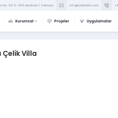
i No: 3/F D: 404 Serdivan / Sakarya
info@vadivilla.com
+9
Kurumsal
Projeler
Uygulamalar
 Çelik Villa