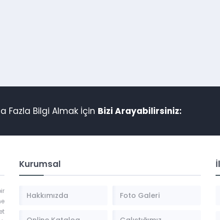
 Fazla Bilgi Almak İçin
Bizi Arayabilirsiniz:
Kurumsal
İ
ir
Hakkımızda
Foto Galeri
ne
et