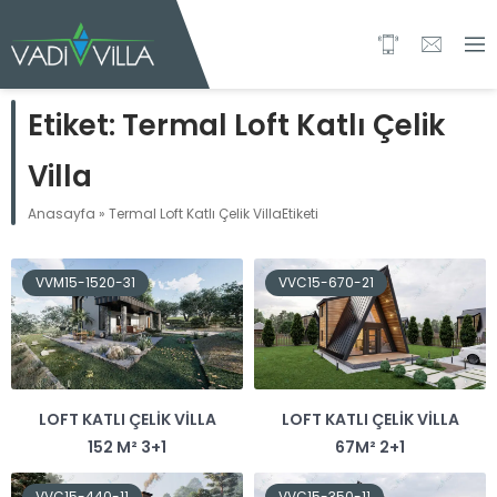
Etiket:
Termal Loft Katlı Çelik
Villa
Anasayfa
»
Termal Loft Katlı Çelik VillaEtiketi
VVM15-1520-31
VVC15-670-21
LOFT KATLI ÇELIK VILLA
LOFT KATLI ÇELIK VILLA
152 M² 3+1
67M² 2+1
VVC15-440-11
VVC15-350-11