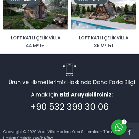
LOFT KATLI ÇELIK VILLA
LOFT KATLI ÇELIK VILLA
Vadi Villa Canlı Destek
44 M² 1+1
35 M² 1+1
Ürün ve Hizmetlerimiz Hakkında Daha Fazla Bilgi
Almak İçin
Bizi Arayabilirsiniz:
Cevap Yaz
+90 532 399 30 06
1
Copyright © 2020 Vadi Villa Modern Yapı Sistemleri - Tüm
Hakları Saklıdır.
Çelik Villa