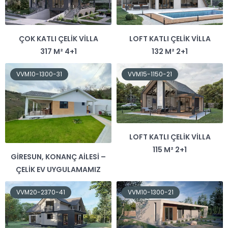
ÇOK KATLI ÇELIK VILLA
LOFT KATLI ÇELIK VILLA
317 M² 4+1
132 M² 2+1
VVM10-1300-31
VVM15-1150-21
LOFT KATLI ÇELIK VILLA
115 M² 2+1
GIRESUN, KONANÇ AILESI –
ÇELIK EV UYGULAMAMIZ
VVM20-2370-41
VVM10-1300-21