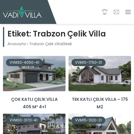
Etiket:
Trabzon Çelik Villa
Anasayfa
»
Trabzon Çelik VillaEtiketi
VVM30-4050-41
VVM10-1750-31
ÇOK KATLI ÇELIK VILLA
TEK KATLI ÇELIK VILLA – 175
405 M² 4+1
M2
VVM30-3170-41
VVM15-1320-21