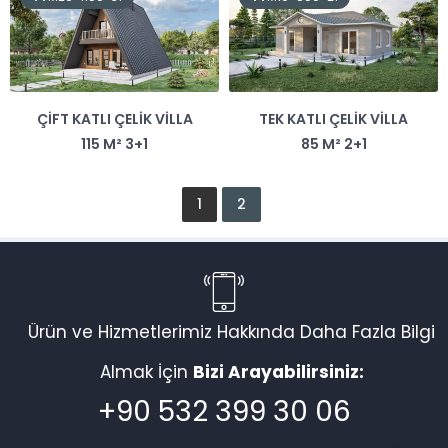
ÇIFT KATLI ÇELIK VILLA
TEK KATLI ÇELIK VILLA
115 M² 3+1
85 M² 2+1
1
2
Vadi Villa Canlı Destek
Ürün ve Hizmetlerimiz Hakkında Daha Fazla Bilgi
Almak İçin
Bizi Arayabilirsiniz:
Cevap Yaz
+90 532 399 30 06