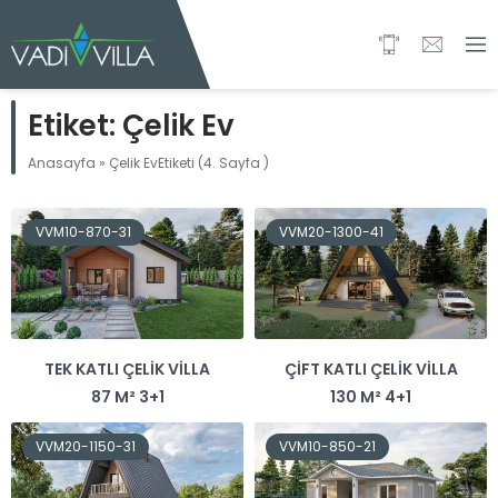
Etiket:
Çelik Ev
Anasayfa
»
Çelik EvEtiketi
(4. Sayfa )
VVM10-870-31
VVM20-1300-41
TEK KATLI ÇELIK VILLA
ÇIFT KATLI ÇELIK VILLA
87 M² 3+1
130 M² 4+1
VVM20-1150-31
VVM10-850-21