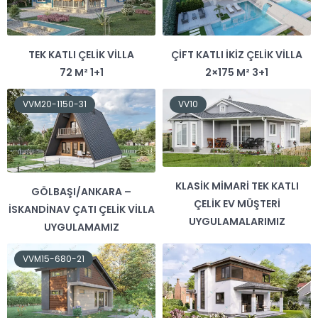
TEK KATLI ÇELIK VILLA
ÇIFT KATLI İKIZ ÇELIK VILLA
72 M² 1+1
2×175 M² 3+1
VVM20-1150-31
VV10
KLASIK MIMARI TEK KATLI
GÖLBAŞI/ANKARA –
ÇELIK EV MÜŞTERI
İSKANDINAV ÇATI ÇELIK VILLA
UYGULAMALARIMIZ
UYGULAMAMIZ
VVM15-680-21