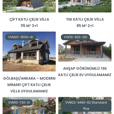
ÇIFT KATLI ÇELIK VILLA
TEK KATLI ÇELIK VILLA
115 M² 3+1
85 M² 2+1
VVM20-2500-41
VVK10-920-21D
AHŞAP GÖRÜNÜMLÜ TEK
KATLI ÇELIK EV UYGULAMAMIZ
GÖLBAŞI/ANKARA – MODERN
MIMARI ÇIFT KATLI ÇELIK
VILLA UYGULAMAMIZ
VVM10-720-21
VVM22-3490-62 Standard
Plus