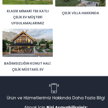
KLASIK MIMARI TEK KATLI
ÇELIK VILLA HAKKINDA
ÇELIK EV MÜŞTERI
UYGULAMALARIMIZ
BAĞIMSIZLIĞIN KONUT HALI:
Vadi Villa Canlı Destek
ÇELIK MÜSTAKIL EV
Ürün ve Hizmetlerimiz Hakkında Daha Fazla Bilgi
Almak İçin
Bizi Arayabilirsiniz: