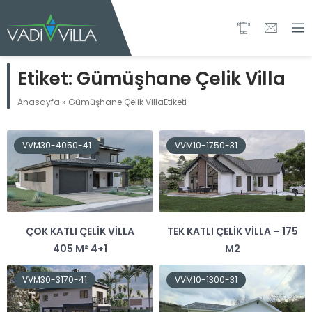
Etiket:
Gümüşhane Çelik Villa
Anasayfa
»
Gümüşhane Çelik VillaEtiketi
VVM30-4050-41
VVM10-1750-31
ÇOK KATLI ÇELIK VILLA
TEK KATLI ÇELIK VILLA – 175
405 M² 4+1
M2
VVM30-3170-41
VVM10-1300-31