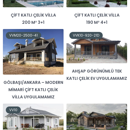
ÇIFT KATLI ÇELIK VILLA
ÇIFT KATLI ÇELIK VILLA
200 M² 3+1
190 M² 4+1
VVM20-2500-41
VVK10-920-21D
AHŞAP GÖRÜNÜMLÜ TEK
KATLI ÇELIK EV UYGULAMAMIZ
GÖLBAŞI/ANKARA – MODERN
MIMARI ÇIFT KATLI ÇELIK
VILLA UYGULAMAMIZ
VV10