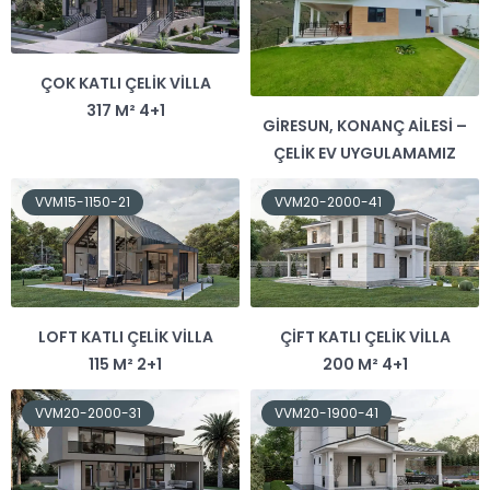
ÇOK KATLI ÇELIK VILLA
317 M² 4+1
GIRESUN, KONANÇ AILESI –
ÇELIK EV UYGULAMAMIZ
VVM15-1150-21
VVM20-2000-41
LOFT KATLI ÇELIK VILLA
ÇIFT KATLI ÇELIK VILLA
115 M² 2+1
200 M² 4+1
VVM20-2000-31
VVM20-1900-41